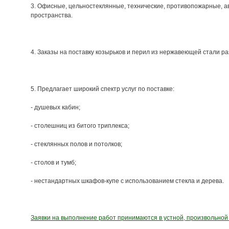
3.
Офисные, цельностеклянные, технические, противопожарные, а
пространства.
4. Заказы на поставку
козырьков и перил из нержавеющей стали
ра
5. Предлагает широкий спектр услуг по поставке:
- душевых кабин;
- столешниц из битого триплекса;
- стеклянных полов и потолков;
- столов и тумб;
- нестандартных шкафов-купе с использованием стекла и дерева.
Заявки на выполнение работ принимаются в устной, произвольно