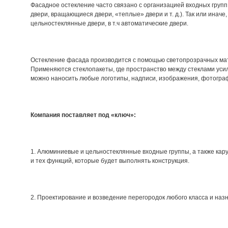
Фасадное остекление часто связано с организацией
входных групп
двери, вращающиеся двери, «теплые» двери и т. д.). Так или ина
цельностеклянные двери, в т.ч
автоматические двери
.
Остекление фасада производится с помощью светопрозрачных ма
Применяются стеклопакеты, где пространство между стеклами ус
можно
наносить любые логотипы
, надписи, изображения, фотогр
Компания поставляет под «ключ»:
1.
Алюминиевые и цельностеклянные входные группы
, а также
кар
и тех функций, которые будет выполнять конструкция.
2. Проектирование и возведение
перегородок любого класса и наз