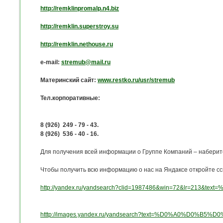
http://remklinpromalp.n4.biz
http://remklin.superstroy.su
http://remklin.nethouse.ru
e-mail:
stremub@mail.ru
Материнский сайт:
www.restko.ru/usr/stremub
Тел.корпоративные:
8 (926)
249
-
79
-
43.
8 (926)
536
-
40
-
16.
Для получения всей информации о Группе Компаний – наберит
Чтобы получить всю информацию о нас на Яндаксе откройте сс
http://yandex.ru/yandsearch?clid=1987486&win=72&
htttp://images.yandex.ru/yandsearch?text=%D0%A0%