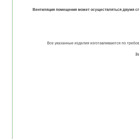
Вентиляция помещения может осуществляться двумя сп
Все указанные изделия изготавливаются по требов
З