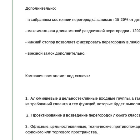
Дополнительно:
- в собранном состоянии перегородка занимает 15-20% от д
- максимальная длина мягкой раздвижной перегородки - 120
- нижний стопор позволяет фиксировать перегородку в люб
- врезной замок дополнительно.
Компания поставляет под «ключ»:
1.
Алюминиевые и цельностеклянные входные группы
, а т
из требований клиента и тех функций, которые будет выполн
2. П
роектирование и возведение
перегородок любого класса
3.
Офисные, цельностеклянные, технические, противопожар
офисного или торгового пространства.