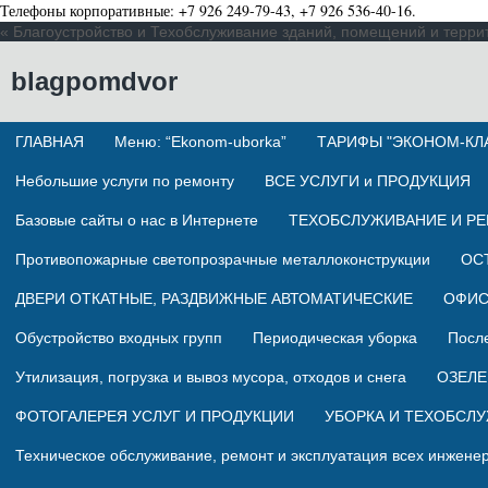
Телефоны корпоративные: +7 926 249-79-43, +7 926 536-40-16.
« Благоустройство и Техобслуживание зданий, помещений и террито
blagpomdvor
ГЛАВНАЯ
Меню: “Ekonom-uborka”
ТАРИФЫ "ЭКОНОМ-КЛ
Небольшие услуги по ремонту
ВСЕ УСЛУГИ и ПРОДУКЦИЯ
Базовые сайты о нас в Интернете
ТЕХОБСЛУЖИВАНИЕ И Р
Противопожарные светопрозрачные металлоконструкции
ОС
ДВЕРИ ОТКАТНЫЕ, РАЗДВИЖНЫЕ АВТОМАТИЧЕСКИЕ
ОФИС
Обустройство входных групп
Периодическая уборка
Посл
Утилизация, погрузка и вывоз мусора, отходов и снега
ОЗЕЛЕ
ФОТОГАЛЕРЕЯ УСЛУГ И ПРОДУКЦИИ
УБОРКА И ТЕХОБСЛ
Техническое обслуживание, ремонт и эксплуатация всех инжене