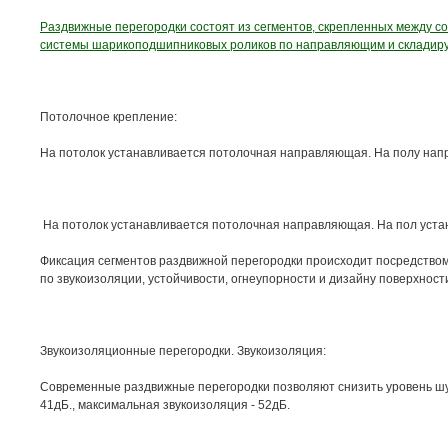
Раздвижные перегородки состоят из сегментов, скрепленных между
системы шарикоподшипниковых роликов по направляющим и складирую
Потолочное крепление:
На потолок устанавливается потолочная направляющая. На полу напр
На потолок устанавливается потолочная направляющая. На пол уста
Фиксация сегментов раздвижной перегородки происходит посредство
по звукоизоляции, устойчивости, огнеупорности и дизайну поверхно
Звукоизоляционные перегородки. Звукоизоляция:
Современные раздвижные перегородки позволяют снизить уровень шум
41дБ., максимальная звукоизоляция - 52дБ.