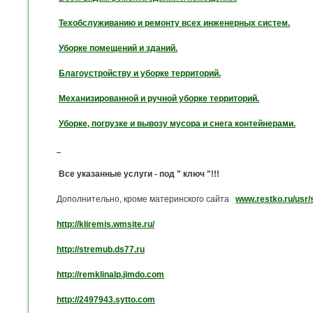
Техобслуживанию и ремонту всех инженерных систем.
Уборке помещений и зданий.
Благоустройству и уборке территорий.
Механизированной и ручной уборке территорий.
Уборке, погрузке и вывозу мусора и снега контейнерами.
Все указанные услуги - под " ключ "!!!
Дополнительно, кроме материнского сайта
www.restko.ru/usr
http://kliremis.wmsite.ru/
http://stremub.ds77.ru
http://remklinalp.jimdo.com
http://2497943.sytto.com