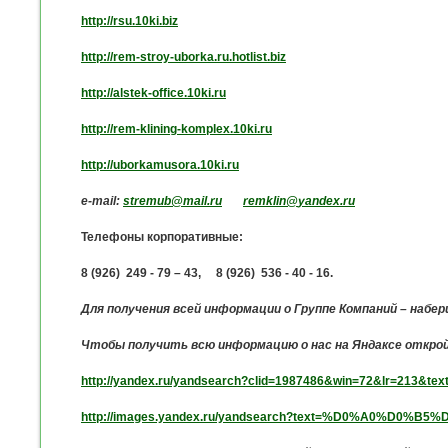
http
://
rsu
.10
ki
.
biz
http://rem-stroy-uborka.ru.hotlist.biz
http
://
alstek
-
office
.10
ki
.
ru
http
://
rem
-
klining
-
komplex
.10
ki
.
ru
http
://
uborkamusora
.10
ki
.
ru
e-mail
:
stremub@mail.ru
remklin
@
yandex
.
ru
Телефоны корпоративные:
8 (926) 249 - 79 – 43, 8 (926) 536 - 40 - 16.
Для получения всей информации о Группе Компаний – наб
Чтобы получить всю информацию о нас на Яндаксе откро
http://yandex.ru/yandsearch?clid=1987486&win=72
http://images.yandex.ru/yandsearch?text=%D0%A0