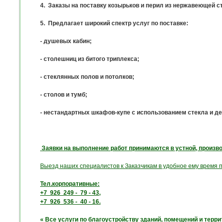
4.
Заказы на поставку козырьков и перил из нержавеющей с
5. П
редлагает широкий спектр услуг по поставке:
- душевых кабин;
- столешниц из битого триплекса;
- стеклянных полов и потолков;
- столов и тумб;
- нестандартных шкафов-купе с использованием стекла и де
Заявки на выполнение работ принимаются в устной, произ
Выезд наших специалистов к Заказчикам в удобное ему время
Тел.корпоративные:
+7 926 249 - 79 - 43,
+7 926 536 - 40 - 16.
« Все услуги по благоустройству зданий, помещений и террит