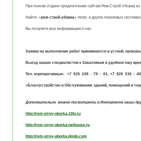
При поиске отдано предпочтение сайтам Рем-Строй-Уборка из
Найти «
рем-строй-уборка
» легко в других поисковых система
Вы получите всю информацию о нас.
Заявки на выполнение работ принимаются в устной, произв
Выезд наших специалистов к Заказчикам в удобное ему вре
Тел. корпоративные: +7 926 249 - 79 - 43, +7 926 536 - 40
«Благоустройство и Обслуживание зданий, помещений и терри
Дополнительно можно посмотреть в Интернете наши др
http
://
rem
-
stroy
-
uborka
.10
ki
.
ru
http
://
rem
-
stroy
-
uborka
.
nethouse
.
ru
http
://
rem
-
stroy
-
uborka
.
jimdo
.
com